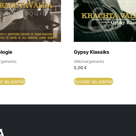
logie
Gypsy Klassiks
argements
téléchargements
5,00
€
er au panier
Ajouter au panier