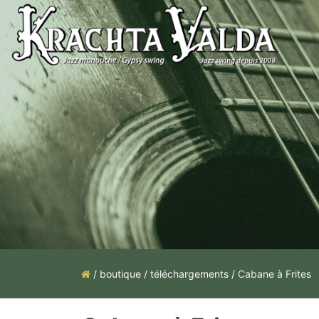
Skip
to
content
/
boutique
/
téléchargements
/ Cabane à Frites