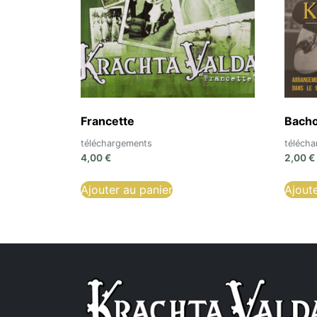
Francette
Bacho
téléchargements
téléch
4,00
€
2,00
€
Ajouter au panier
Ajout