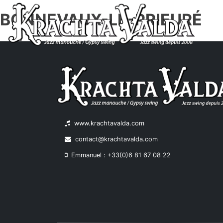
BONNEVAUX-LE-PRIEURÉ
Skip
to
content
www.krachtavalda.com
contact@krachtavalda.com
Emmanuel : +33(0)6 81 67 08 22