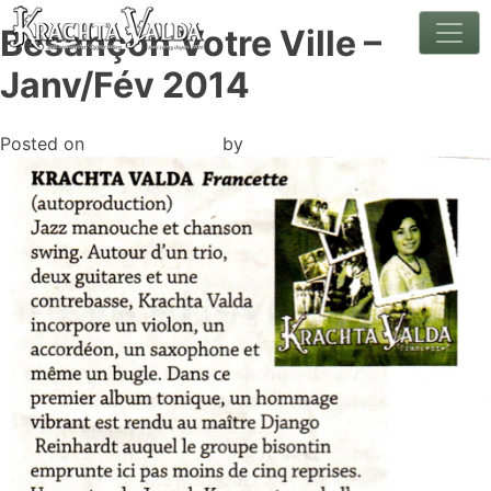
Besançon Votre Ville –
Skip
to
Janv/Fév 2014
content
Posted on
14 février 2023
by
benettdesign